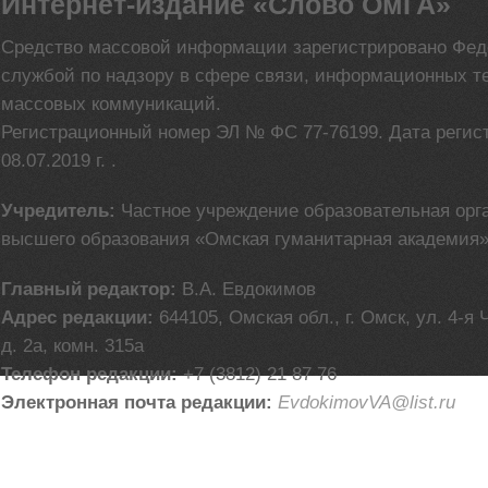
Интернет-издание «Слово ОмГА»
Средство массовой информации зарегистрировано Фе
службой по надзору в сфере связи, информационных т
массовых коммуникаций.
Регистрационный номер ЭЛ № ФС 77-76199. Дата регис
08.07.2019 г. .
Учредитель:
Частное учреждение образовательная орг
высшего образования «Омская гуманитарная академия
Главный редактор:
В.А. Евдокимов
Адрес редакции:
644105, Омская обл., г. Омск, ул. 4-я
д. 2а, комн. 315а
Телефон редакции:
+7 (3812) 21 87 76
Электронная почта редакции:
EvdokimovVA@list.ru