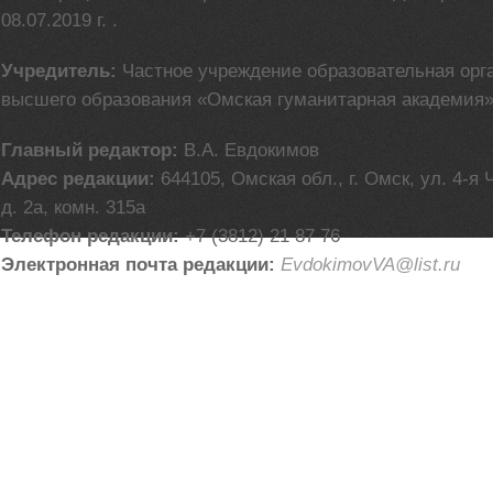
08.07.2019 г. .
Учредитель:
Частное учреждение образовательная орг
высшего образования «Омская гуманитарная академия
Главный редактор:
В.А. Евдокимов
Адрес редакции:
644105, Омская обл., г. Омск, ул. 4-я
д. 2а, комн. 315а
Телефон редакции:
+7 (3812) 21 87 76
Электронная почта редакции:
EvdokimovVA@list.ru