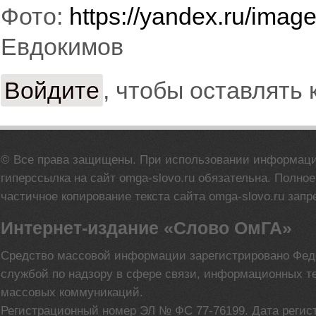
Фото:
https://yandex.ru/image
Евдокимов
Войдите
, чтобы оставлять
© Все права защищены. При использовании информац
гиперссылка на сайт omga-slovo.ru обязательна. Полно
частичное копирование текста сайта omga-slovo.ru запр
Интернет-издание «Слово ОмГА»
Средство массовой информации зарегистрировано Фе
службой по надзору в сфере связи, информационных т
массовых коммуникаций.
Регистрационный номер ЭЛ № ФС 77-76199. Дата регис